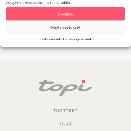
tiettyihin ominaisuuksiin ja toimintoihin.
Tammiviilu
Hyväksy
M1-luokitus
Näytä asetukset
Valitettavasti annetuilla hakukriteereillä ei löytynyt yhtään
Evästekäytäntö
Tietosuojalausunto
tuotetta.
TUOTTEET
TILAT