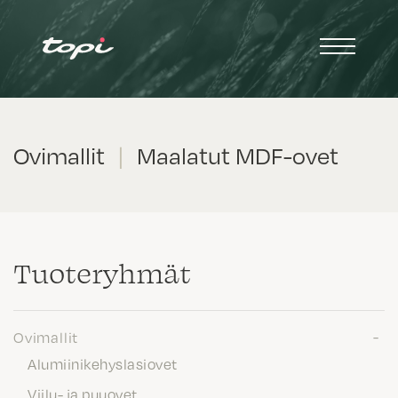
Ovimallit
|
Maalatut MDF-ovet
Tuote­ryhmät
Ovimallit
Alumiinikehyslasiovet
Viilu- ja puuovet