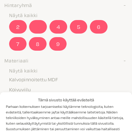
Hintaryhmä
Näytä kaikki
2
3
4
5
6
7
8
9
Materiaali
Näytä kaikki
Kalvopinnoitettu MDF
Koivuviilu
Laminaatti
Tämä sivusto käyttää evästeitä
Parhaan kokemuksen tarjoamiseksi käytämme teknologioita, kuten
Maalattu MDF
evästeitä, tallentaaksemme ja/tai käyttääksemme laitetietoja. Näiden
tekniikoiden hyväksyminen antaa meille mahdollisuuden käsitellä tietoja,
Massiivipuu
kuten selauskäyttäytymistä tai yksilöllisiä tunnuksia tällä sivustolla.
Melamiini
Suostumuksen jättäminen tai peruuttaminen voi vaikuttaa haitallisesti