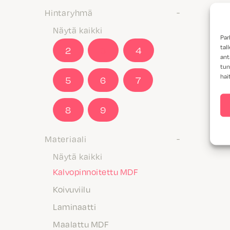
Hintaryhmä
Näytä kaikki
Par
tal
2
3
4
ant
tun
hai
5
6
7
8
9
Materiaali
Näytä kaikki
Kalvopinnoitettu MDF
Koivuviilu
Laminaatti
Maalattu MDF