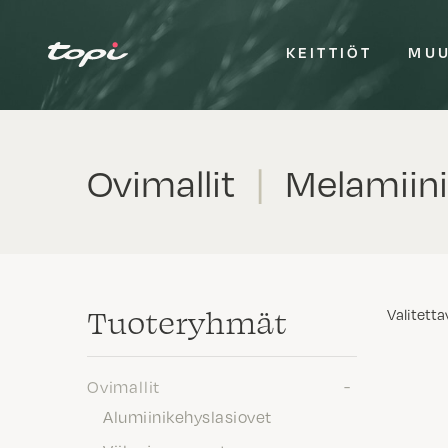
KEITTIÖT
MUU
Ovimallit
|
Melamiini
Tuote­ryhmät
Valitetta
Ovimallit
Alumiinikehyslasiovet