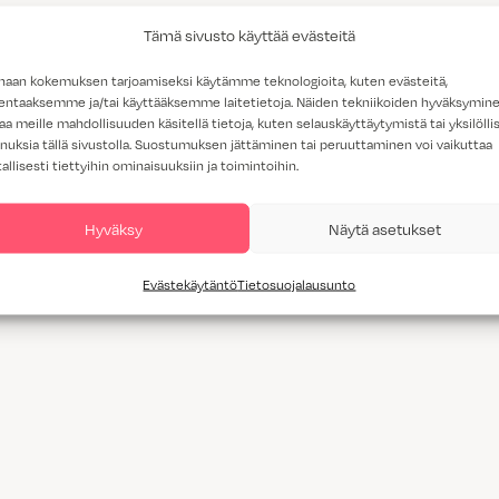
Tämä sivusto käyttää evästeitä
haan kokemuksen tarjoamiseksi käytämme teknologioita, kuten evästeitä,
lentaaksemme ja/tai käyttääksemme laitetietoja. Näiden tekniikoiden hyväksymin
aa meille mahdollisuuden käsitellä tietoja, kuten selauskäyttäytymistä tai yksilöllis
nuksia tällä sivustolla. Suostumuksen jättäminen tai peruuttaminen voi vaikuttaa
tallisesti tiettyihin ominaisuuksiin ja toimintoihin.
Hyväksy
Näytä asetukset
Evästekäytäntö
Tietosuojalausunto