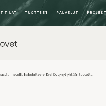
T TILAT
TUOTTEET
PALVELUT
PROJEK
ovet
vasti annetuilla hakukriteereillä ei löytynyt yhtään tuotetta.