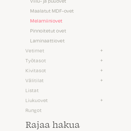
Viilu- ja puuovet
Maalatut MDF-ovet
Melamiiniovet
Pinnoitetut ovet
Laminaattiovet
Vetimet
Työtasot
Kivitasot
Välitilat
Listat
Liukuovet
Rungot
Rajaa hakua