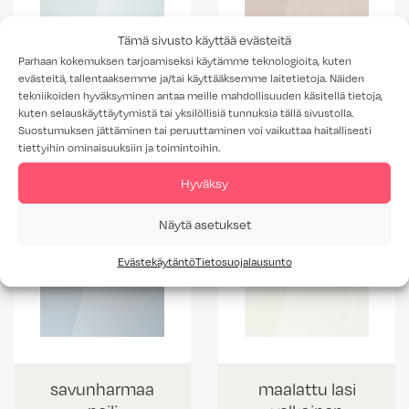
Tämä sivusto käyttää evästeitä
Parhaan kokemuksen tarjoamiseksi käytämme teknologioita, kuten
evästeitä, tallentaaksemme ja/tai käyttääksemme laitetietoja. Näiden
tekniikoiden hyväksyminen antaa meille mahdollisuuden käsitellä tietoja,
pronssi peili
kirkas peili
kuten selauskäyttäytymistä tai yksilöllisiä tunnuksia tällä sivustolla.
Suostumuksen jättäminen tai peruuttaminen voi vaikuttaa haitallisesti
tiettyihin ominaisuuksiin ja toimintoihin.
Hyväksy
Näytä asetukset
Evästekäytäntö
Tietosuojalausunto
savunharmaa
maalattu lasi