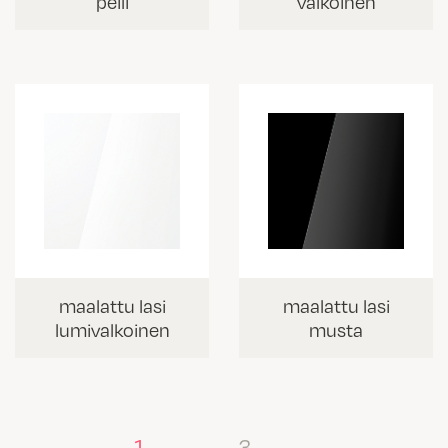
peili
valkoinen
maalattu lasi
maalattu lasi
lumivalkoinen
musta
1
…
3
→