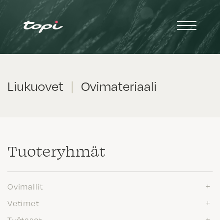
Liukuovet
|
Ovimateriaali
Tuote­ryhmät
Ovimallit
Vetimet
Työtasot