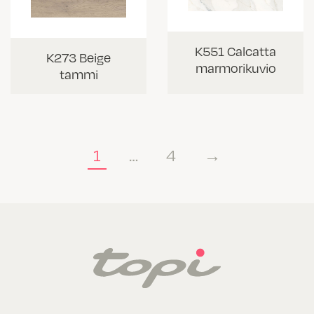
K551 Calcatta
K273 Beige
marmorikuvio
tammi
1
…
4
→