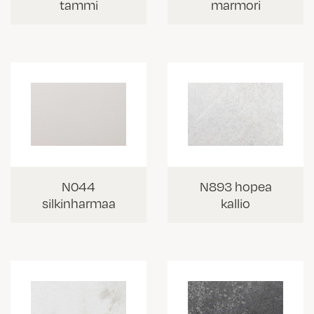
tammi
marmori
N044
N893 hopea
silkinharmaa
kallio