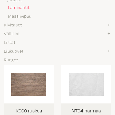
Laminaatit
Massiivipuu
Kivitasot
Välitilat
Listat
Liukuovet
Rungot
K069 ruskea
N794 harmaa