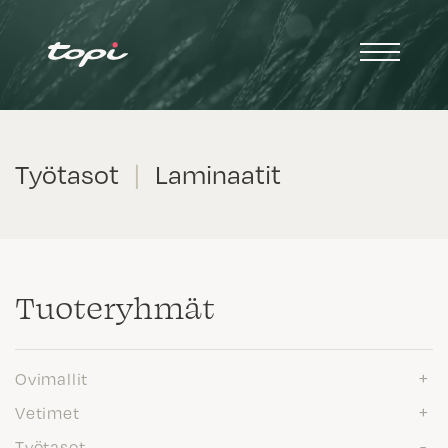
Työtasot
|
Laminaatit
Tuote­ryhmät
Ovimallit
Vetimet
Työtasot