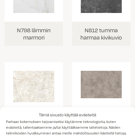
N798 lämmin
N812 tumma
marmori
harmaa kivikuvio
Tämä sivusto käyttää evästeitä
K538 vaalea
K703 Portobello
Parhaan kokemuksen tarjoamiseksi käytämme teknologioita, kuten
kallio
marmorikuvio
evästeitä, tallentaaksemme ja/tai käyttääksemme laitetietoja. Näiden
tekniikoiden hyväksyminen antaa meille mahdollisuuden käsitellä tietoja,