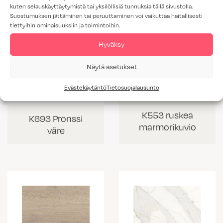
kuten selauskäyttäytymistä tai yksilöllisiä tunnuksia tällä sivustolla.
Suostumuksen jättäminen tai peruuttaminen voi vaikuttaa haitallisesti
tiettyihin ominaisuuksiin ja toimintoihin.
Hyväksy
Näytä asetukset
Evästekäytäntö
Tietosuojalausunto
K553 ruskea
K693 Pronssi
marmorikuvio
väre