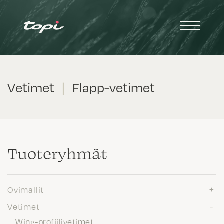
Vetimet
|
Flapp-vetimet
Tuote­ryhmät
Ovimallit
Vetimet
Wing-profiilivetimet