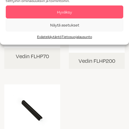
tiettyihin ominaisuuksiin ja toimintoihin.
Hyväksy
Näytä asetukset
Evästekäytäntö
Tietosuojalausunto
Vedin FLHP70
Vedin FLHP200