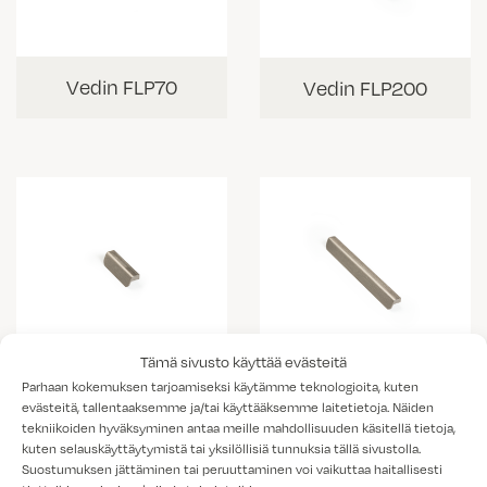
Vedin FLP70
Vedin FLP200
Tämä sivusto käyttää evästeitä
Vedin FLR70
Parhaan kokemuksen tarjoamiseksi käytämme teknologioita, kuten
Vedin FLR200
evästeitä, tallentaaksemme ja/tai käyttääksemme laitetietoja. Näiden
tekniikoiden hyväksyminen antaa meille mahdollisuuden käsitellä tietoja,
kuten selauskäyttäytymistä tai yksilöllisiä tunnuksia tällä sivustolla.
Suostumuksen jättäminen tai peruuttaminen voi vaikuttaa haitallisesti