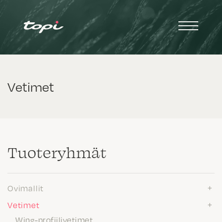
Vetimet
Tuote­ryhmät
Ovimallit
Vetimet
Wing-profiilivetimet