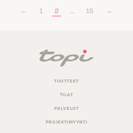
←
1
2
…
15
→
TUOTTEET
TILAT
PALVELUT
PROJEKTIMYYNTI