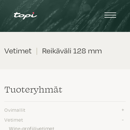
Vetimet
|
Reikäväli 128 mm
Tuote­ryhmät
Ovimallit
Vetimet
Wing-profiilivetimet