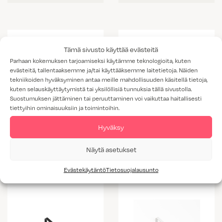
Tämä sivusto käyttää evästeitä
Parhaan kokemuksen tarjoamiseksi käytämme teknologioita, kuten
evästeitä, tallentaaksemme ja/tai käyttääksemme laitetietoja. Näiden
tekniikoiden hyväksyminen antaa meille mahdollisuuden käsitellä tietoja,
kuten selauskäyttäytymistä tai yksilöllisiä tunnuksia tällä sivustolla.
Suostumuksen jättäminen tai peruuttaminen voi vaikuttaa haitallisesti
tiettyihin ominaisuuksiin ja toimintoihin.
Hyväksy
Vedin 145
Vedin 146
Näytä asetukset
Evästekäytäntö
Tietosuojalausunto