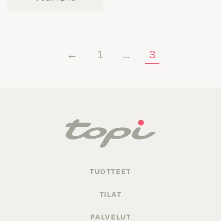
←
1
…
3
TUOTTEET
TILAT
PALVELUT