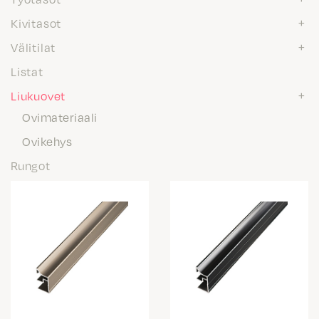
Kivitasot
Välitilat
Listat
Liukuovet
Ovimateriaali
Ovikehys
Rungot