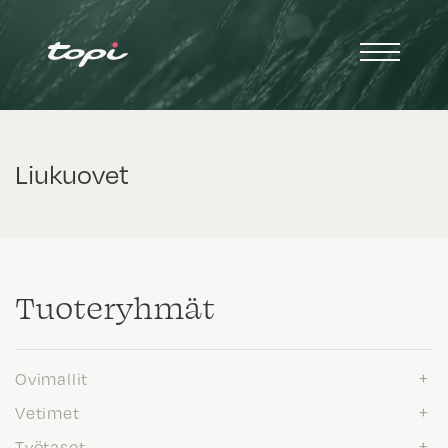
Liukuovet
Tuote­ryhmät
Ovimallit
Vetimet
Työtasot