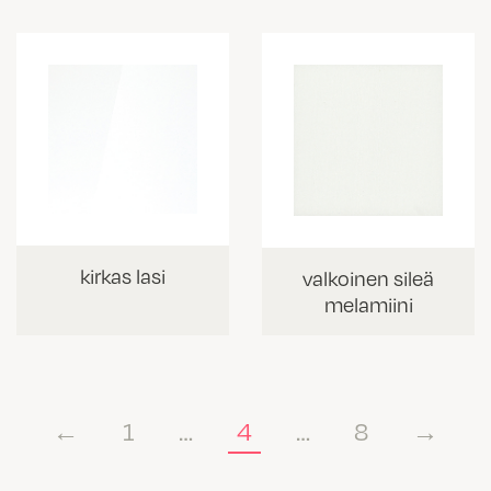
kirkas lasi
valkoinen sileä
melamiini
←
1
…
4
…
8
→