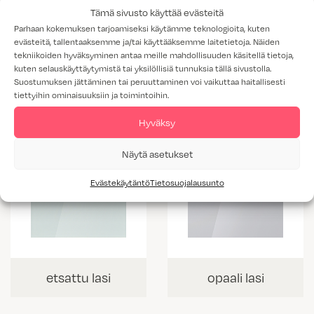
Tämä sivusto käyttää evästeitä
Parhaan kokemuksen tarjoamiseksi käytämme teknologioita, kuten
evästeitä, tallentaaksemme ja/tai käyttääksemme laitetietoja. Näiden
maalattu lasi
maalattu lasi
tekniikoiden hyväksyminen antaa meille mahdollisuuden käsitellä tietoja,
cappuccino
harmaa
kuten selauskäyttäytymistä tai yksilöllisiä tunnuksia tällä sivustolla.
Suostumuksen jättäminen tai peruuttaminen voi vaikuttaa haitallisesti
tiettyihin ominaisuuksiin ja toimintoihin.
Hyväksy
Näytä asetukset
Evästekäytäntö
Tietosuojalausunto
etsattu lasi
opaali lasi