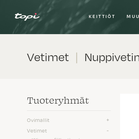
KEITTIÖT
MUU
Vetimet
|
Nuppiveti
Tuote­ryhmät
Ovimallit
Vetimet