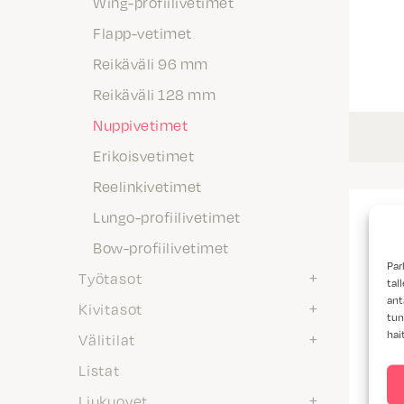
Wing-profiilivetimet
Flapp-vetimet
Reikäväli 96 mm
Reikäväli 128 mm
Nuppivetimet
Erikoisvetimet
Reelinkivetimet
Lungo-profiilivetimet
Bow-profiilivetimet
Par
Työtasot
tal
ant
Kivitasot
tun
hai
Välitilat
Listat
Liukuovet