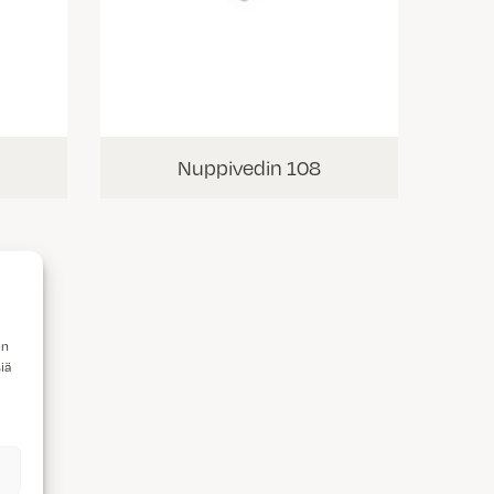
Nuppivedin 108
en
iä