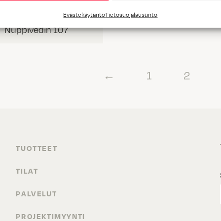
Evästekäytäntö
Tietosuojalausunto
Nuppivedin 107
←
1
2
TUOTTEET
TILAT
PALVELUT
PROJEKTIMYYNTI