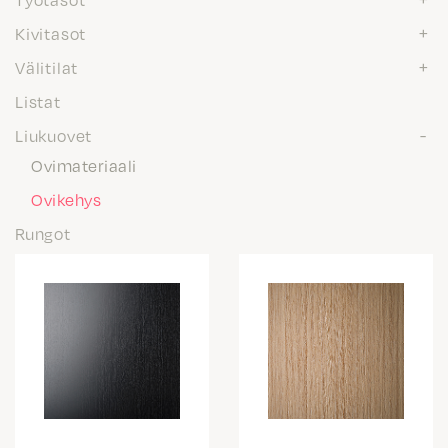
Kivitasot
Välitilat
Listat
Liukuovet
Ovimateriaali
Ovikehys
Rungot