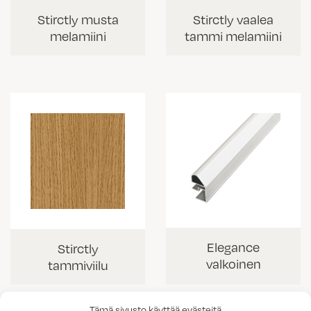
Stirctly musta
Stirctly vaalea
melamiini
tammi melamiini
Elegance
Stirctly
valkoinen
tammiviilu
Tämä sivusto käyttää evästeitä