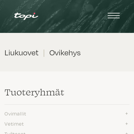
Liukuovet
|
Ovikehys
Tuote­ryhmät
Ovimallit
Vetimet
Työtasot