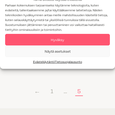
Parhaan kokemuksen tarjoamiseksi käytämme teknologioita, kuten
evästeitä, tallentaaksemme ja/tai käyttääksemme laitetietoja. Näiden
tekniikoiden hyväksyminen antaa meille mahdollisuuden käsitellä tietoja,
kuten selauskäyttäytymistä tai yksilöllisiä tunnuksia tällä sivustolla.
Suostumuksen jättäminen tai peruuttaminen voi vaikuttaa haitallisesti
tiettyihin ominaisuuksiin ja toimintoihin.
Hyväksy
Näytä asetukset
Elegance pronssi
Elegance alumiini
Evästekäytäntö
Tietosuojalausunto
←
1
…
5