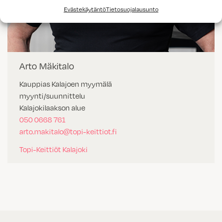
Evästekäytäntö
Tietosuojalausunto
Arto Mäkitalo
Kauppias Kalajoen myymälä
myynti/suunnittelu
Kalajokilaakson alue
050 0668 761
arto.makitalo@topi-keittiot.fi
Topi-Keittiöt Kalajoki