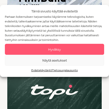
Tämä sivusto käyttää evästeitä
Parhaan kokemuksen tarjoamiseksi käytämme teknologioita, kuten
evästeitä, tallentaaksemme ja/tai käyttääksemme laitetietoja. Näiden
tekniikoiden hyväksyminen antaa meille mahdollisuuden käsitellä tietoja,
kuten selauskäyttäytymistä tai yksilöllisiä tunnuksia tällä sivustolla.
Suostumuksen jättäminen tai peruuttaminen voi vaikuttaa haitallisesti
Topi on mukana FinnBuild -messuilla
tiettyihin ominaisuuksiin ja toimintoihin.
Hyväksy
Näytä asetukset
Evästekäytäntö
Tietosuojalausunto