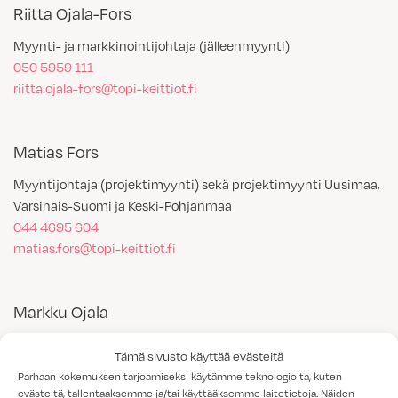
Riitta Ojala-Fors
Myynti- ja markkinointijohtaja (jälleenmyynti)
050 5959 111
riitta.ojala-fors@topi-keittiot.fi
Matias Fors
Myyntijohtaja (projektimyynti) sekä projektimyynti Uusimaa,
Varsinais-Suomi ja Keski-Pohjanmaa
044 4695 604
matias.fors@topi-keittiot.fi
Markku Ojala
Myyntipäällikkö (talotehtaat)
Tämä sivusto käyttää evästeitä
044 4695 591
Parhaan kokemuksen tarjoamiseksi käytämme teknologioita, kuten
markku.ojala@topi-keittiot.fi
evästeitä, tallentaaksemme ja/tai käyttääksemme laitetietoja. Näiden