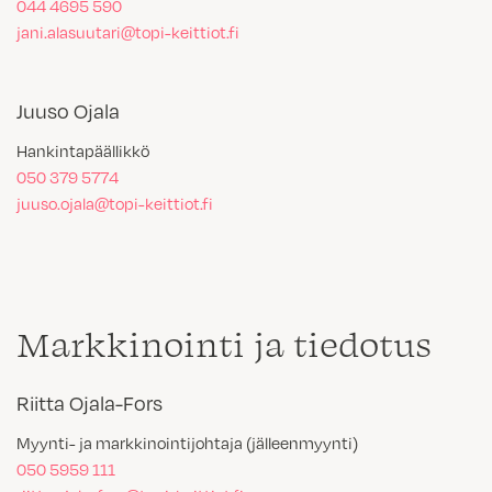
044 4695 590
jani.alasuutari@topi-keittiot.fi
Juuso Ojala
Hankintapäällikkö
050 379 5774
juuso.ojala@topi-keittiot.fi
Markkinointi ja tiedotus
Riitta Ojala-Fors
Myynti- ja markkinointijohtaja (jälleenmyynti)
050 5959 111