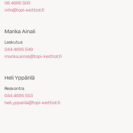
08 4695 500
info@topi-keittiot.fi
Marika Ainali
Laskutus
044 4695 549
marika.ainali@topi-keittiot.fi
Heli Yppärilä
Reskontra
044 4695 553
heli.ypparila@topi-keittiot.fi