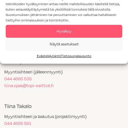
tekniikoiden hyväksyminen antaa meille mahdollisuuden käsitellä tietoja,
kuten selauskäyttäytymistä tai yksilöllisiä tunnuksia tällä sivustolla.
Suostumuksen jättäminen tai peruuttaminen voi vaikuttaa haitallisesti
Niko Anttiroiko
tiettyihin ominaisuuksiin ja toimintoihin.
Talouspäällikkö
Hyväksy
050 530 3678
niko.anttiroiko@topi-keittiot.fi
Näytä asetukset
Evästekäytäntö
Tietosuojalausunto
Tiina Ojala
Myyntisihteeri (jälleenmyynti)
044 4695 535
tiina.ojala@topi-keittiot.fi
Tiina Takalo
Myyntisihteeri ja laskutus (projektimyynti)
044 4695 561