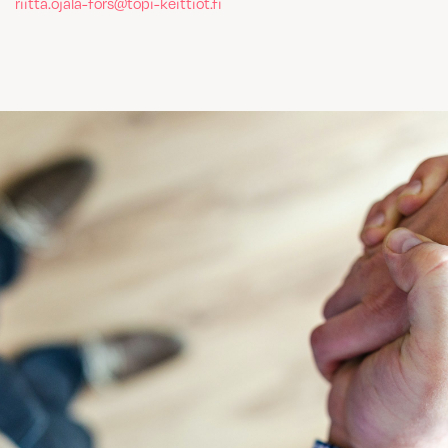
riitta.ojala-fors@topi-keittiot.fi