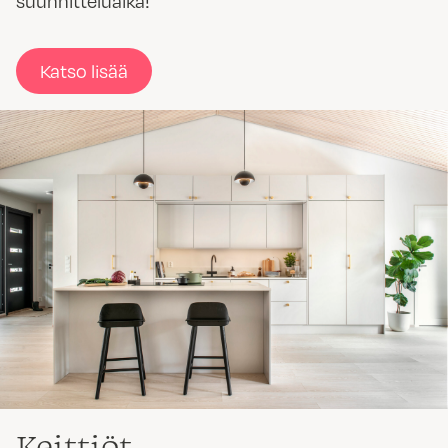
suunnitteluaika!
Katso lisää
Keittiöt