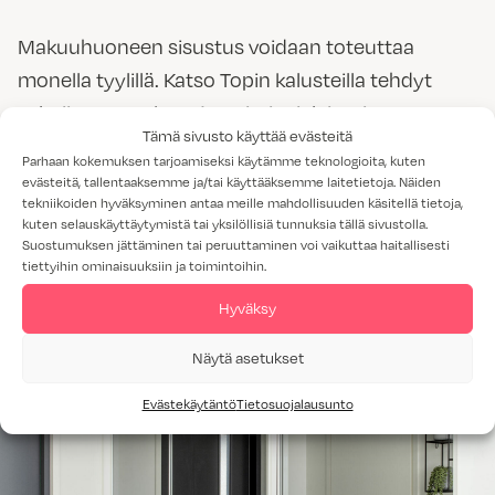
Makuuhuoneen sisustus voidaan toteuttaa
monella tyylillä. Katso Topin kalusteilla tehdyt
valmiit toteutukset, ja poimi mieleisesi
Tämä sivusto käyttää evästeitä
makuuhuoneen ideat!
Parhaan kokemuksen tarjoamiseksi käytämme teknologioita, kuten
evästeitä, tallentaaksemme ja/tai käyttääksemme laitetietoja. Näiden
tekniikoiden hyväksyminen antaa meille mahdollisuuden käsitellä tietoja,
Tutustu makuuhuoneisiin
kuten selauskäyttäytymistä tai yksilöllisiä tunnuksia tällä sivustolla.
Suostumuksen jättäminen tai peruuttaminen voi vaikuttaa haitallisesti
tiettyihin ominaisuuksiin ja toimintoihin.
Hyväksy
Näytä asetukset
Evästekäytäntö
Tietosuojalausunto