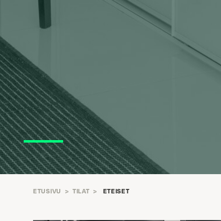
ETUSIVU
>
TILAT
>
ETEISET