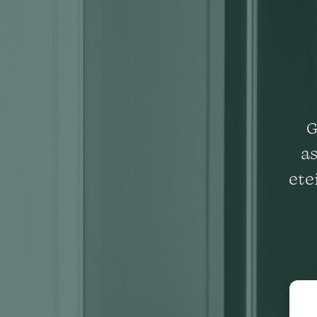
G
a
ete