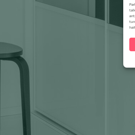
Par
tal
ant
tun
hai