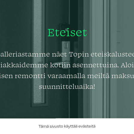
Eteiset
alleriastamme näet Topin eteiskaluste
siakkaidemme kotiin asennettuina. Aloi
isen remontti varaamalla meiltä maks
suunnitteluaika!
Tämä sivusto käyttää evästeitä