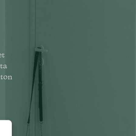
et
ta
uton