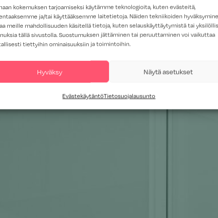
haan kokemuksen tarjoamiseksi käytämme teknologioita, kuten evästeitä,
lentaaksemme ja/tai käyttääksemme laitetietoja. Näiden tekniikoiden hyväksymin
aa meille mahdollisuuden käsitellä tietoja, kuten selauskäyttäytymistä tai yksilöllis
nuksia tällä sivustolla. Suostumuksen jättäminen tai peruuttaminen voi vaikuttaa
tallisesti tiettyihin ominaisuuksiin ja toimintoihin.
Hyväksy
Näytä asetukset
Evästekäytäntö
Tietosuojalausunto