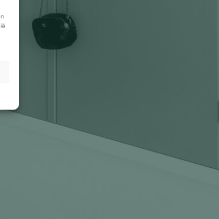
en
iä