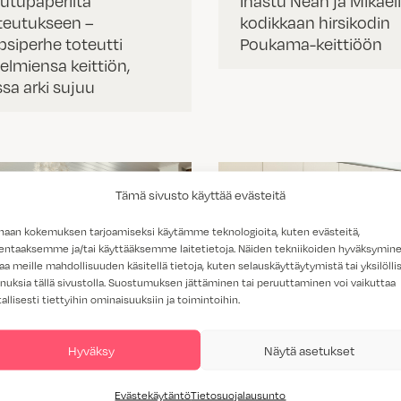
utupaperilta
Ihastu Nean ja Mikael
teutukseen –
kodikkaan hirsikodin
psiperhe toteutti
Poukama-keittiöön
elmiensa keittiön,
ssa arki sujuu
Tämä sivusto käyttää evästeitä
haan kokemuksen tarjoamiseksi käytämme teknologioita, kuten evästeitä,
lentaaksemme ja/tai käyttääksemme laitetietoja. Näiden tekniikoiden hyväksymin
aa meille mahdollisuuden käsitellä tietoja, kuten selauskäyttäytymistä tai yksilöllis
nuksia tällä sivustolla. Suostumuksen jättäminen tai peruuttaminen voi vaikuttaa
tallisesti tiettyihin ominaisuuksiin ja toimintoihin.
silahdelle noussut
Nean ja Leevin unelm
Hyväksy
Näytä asetukset
rmaava hirsikoti on
koti rakentui
unniteltu lapsiperheen
Raaseporissa luonno
Evästekäytäntö
Tietosuojalausunto