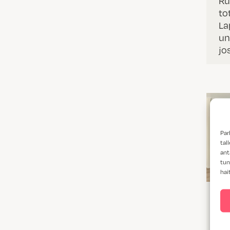
Ru
to
La
un
jo
Par
tal
ant
tun
hai
Ve
hu
su