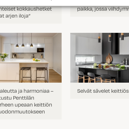
rpeet huomioiden –
helmaan – ”Keittiö on
hteiset kokkaushetket
paikka, jossa viihdy
at arjen iloja”
aleutta ja harmoniaa –
Selvät sävelet keittiö
tustu Penttilän
rheen upeaan keittiön
uodonmuutokseen