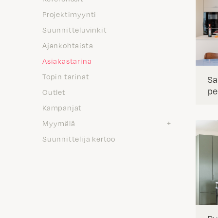
Projektimyynti
Suunnitteluvinkit
Ajankohtaista
Asiakastarina
Topin tarinat
Sa
pe
Outlet
Kampanjat
Myymälä
Suunnittelija kertoo