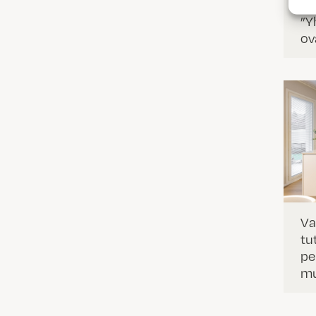
ta
”Y
ov
Va
tu
pe
m