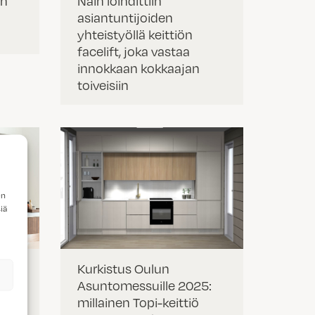
in
Näin loihdittiin
asiantuntijoiden
yhteistyöllä keittiön
facelift, joka vastaa
innokkaan kokkaajan
toiveisiin
en
iä
ien
Kurkistus Oulun
Asuntomessuille 2025:
n
millainen Topi-keittiö