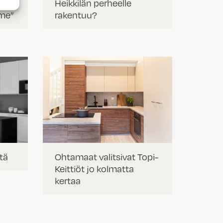
Heikkilän perheelle
mme”
rakentuu?
stä
Ohtamaat valitsivat Topi-
Keittiöt jo kolmatta
kertaa