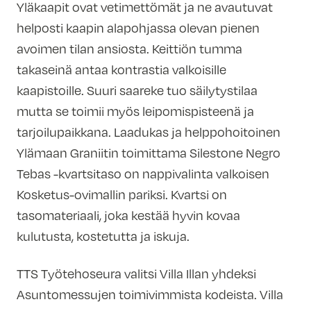
Yläkaapit ovat vetimettömät ja ne avautuvat
helposti kaapin alapohjassa olevan pienen
avoimen tilan ansiosta. Keittiön tumma
takaseinä antaa kontrastia valkoisille
kaapistoille. Suuri saareke tuo säilytystilaa
mutta se toimii myös leipomispisteenä ja
tarjoilupaikkana. Laadukas ja helppohoitoinen
Ylämaan Graniitin toimittama Silestone Negro
Tebas -kvartsitaso on nappivalinta valkoisen
Kosketus-ovimallin pariksi. Kvartsi on
tasomateriaali, joka kestää hyvin kovaa
kulutusta, kostetutta ja iskuja.
TTS Työtehoseura valitsi Villa Illan yhdeksi
Asuntomessujen toimivimmista kodeista. Villa