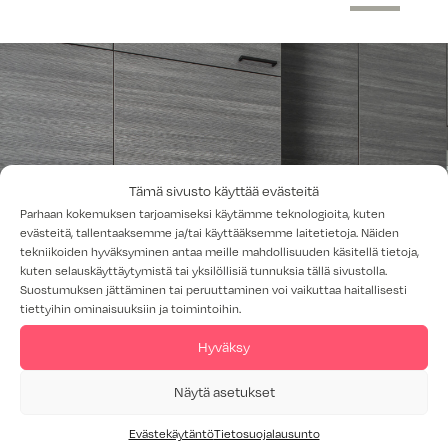
Tämä sivusto käyttää evästeitä
Parhaan kokemuksen tarjoamiseksi käytämme teknologioita, kuten
evästeitä, tallentaaksemme ja/tai käyttääksemme laitetietoja. Näiden
tekniikoiden hyväksyminen antaa meille mahdollisuuden käsitellä tietoja,
kuten selauskäyttäytymistä tai yksilöllisiä tunnuksia tällä sivustolla.
Suostumuksen jättäminen tai peruuttaminen voi vaikuttaa haitallisesti
tiettyihin ominaisuuksiin ja toimintoihin.
Hyväksy
Näytä asetukset
Evästekäytäntö
Tietosuojalausunto