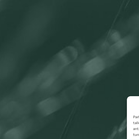
Par
tal
ant
tun