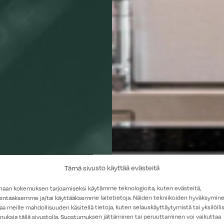
Tämä sivusto käyttää evästeitä
haan kokemuksen tarjoamiseksi käytämme teknologioita, kuten evästeitä,
lentaaksemme ja/tai käyttääksemme laitetietoja. Näiden tekniikoiden hyväksymin
aa meille mahdollisuuden käsitellä tietoja, kuten selauskäyttäytymistä tai yksilöllis
nuksia tällä sivustolla. Suostumuksen jättäminen tai peruuttaminen voi vaikuttaa