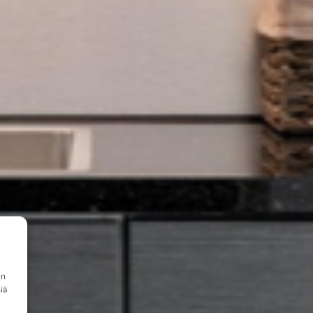
en
iä