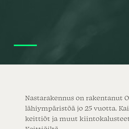
Nastarakennus on rakentanut O
lähiympäristöä jo 25 vuotta. Ka
keittiöt ja muut kiintokalusteet
Keittiöiltä.