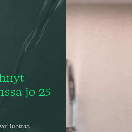
hnyt
nssa jo 25
voi luottaa