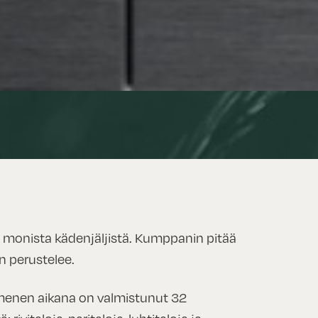
monista kädenjäljistä. Kumppanin pitää
en perustelee.
enen aikana on valmistunut 32