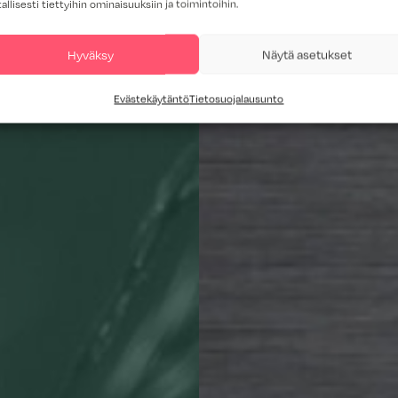
tallisesti tiettyihin ominaisuuksiin ja toimintoihin.
Hyväksy
Näytä asetukset
Evästekäytäntö
Tietosuojalausunto