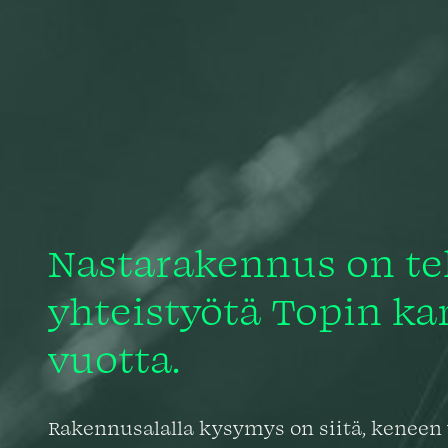
Nastarakennus on te
yhteistyötä Topin ka
vuotta.
Rakennusalalla kysymys on siitä, keneen 