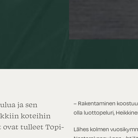
– Rakentaminen koostuu 
ulua ja sen
olla luottopeluri, Heikkin
ikkiin koteihin
 ovat tulleet Topi-
Lähes kolmen vuosikymm