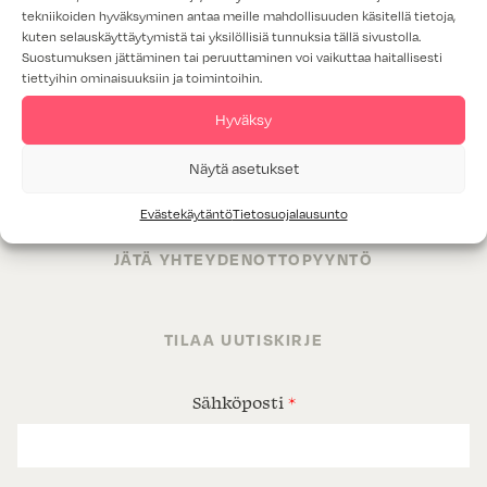
tekniikoiden hyväksyminen antaa meille mahdollisuuden käsitellä tietoja,
kuten selauskäyttäytymistä tai yksilöllisiä tunnuksia tällä sivustolla.
Suostumuksen jättäminen tai peruuttaminen voi vaikuttaa haitallisesti
TUOTTEET
tiettyihin ominaisuuksiin ja toimintoihin.
TILAT
Hyväksy
PALVELUT
Näytä asetukset
PROJEKTIMYYNTI
Evästekäytäntö
Tietosuojalausunto
JÄTÄ YHTEYDENOTTOPYYNTÖ
TILAA UUTISKIRJE
Sähköposti
*