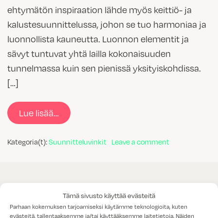
ehtymätön inspiraation lähde myös keittiö- ja
kalustesuunnittelussa, johon se tuo harmoniaa ja
luonnollista kauneutta. Luonnon elementit ja
sävyt tuntuvat yhtä lailla kokonaisuuden
tunnelmassa kuin sen pienissä yksityiskohdissa.
[…]
from Luonto inspiraationa – uudet maan
Lue lisää…
on Luonto insp
Kategoria(t):
Suunnitteluvinkit
Leave a comment
Tämä sivusto käyttää evästeitä
Parhaan kokemuksen tarjoamiseksi käytämme teknologioita, kuten
evästeitä, tallentaaksemme ja/tai käyttääksemme laitetietoja. Näiden