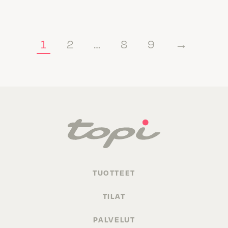
1
2
…
8
9
→
TUOTTEET
TILAT
PALVELUT