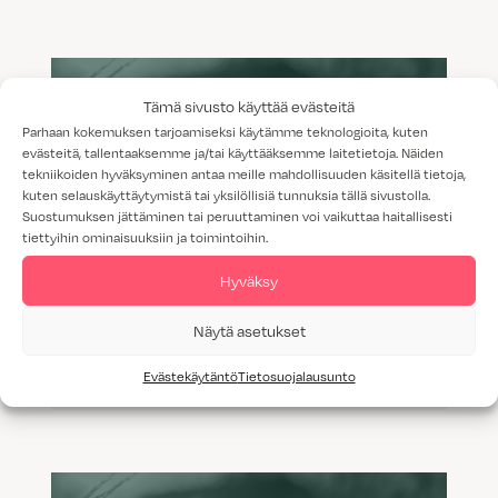
Tämä sivusto käyttää evästeitä
Parhaan kokemuksen tarjoamiseksi käytämme teknologioita, kuten
evästeitä, tallentaaksemme ja/tai käyttääksemme laitetietoja. Näiden
tekniikoiden hyväksyminen antaa meille mahdollisuuden käsitellä tietoja,
kuten selauskäyttäytymistä tai yksilöllisiä tunnuksia tällä sivustolla.
Suostumuksen jättäminen tai peruuttaminen voi vaikuttaa haitallisesti
tiettyihin ominaisuuksiin ja toimintoihin.
Hyväksy
Näytä asetukset
Spiroksen ja Lauran unelmien
keittiössä
Evästekäytäntö
Tietosuojalausunto