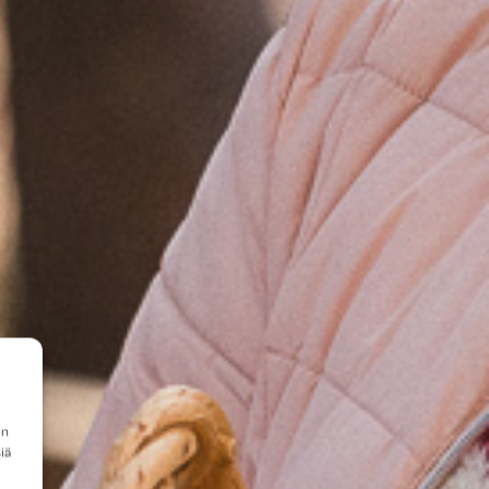
en
iä