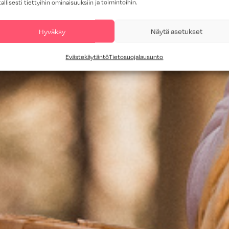
tallisesti tiettyihin ominaisuuksiin ja toimintoihin.
Hyväksy
Näytä asetukset
Evästekäytäntö
Tietosuojalausunto