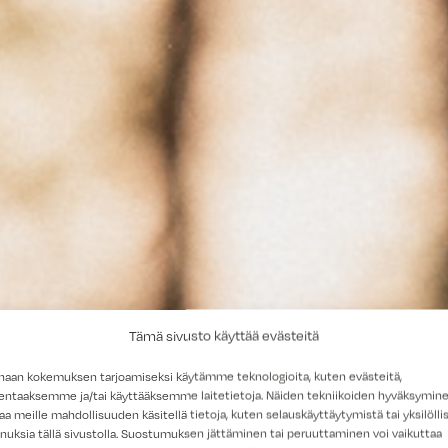
Tämä sivusto käyttää evästeitä
haan kokemuksen tarjoamiseksi käytämme teknologioita, kuten evästeitä,
lentaaksemme ja/tai käyttääksemme laitetietoja. Näiden tekniikoiden hyväksymin
aa meille mahdollisuuden käsitellä tietoja, kuten selauskäyttäytymistä tai yksilöllis
nuksia tällä sivustolla. Suostumuksen jättäminen tai peruuttaminen voi vaikuttaa