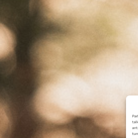
Par
tal
ant
tun