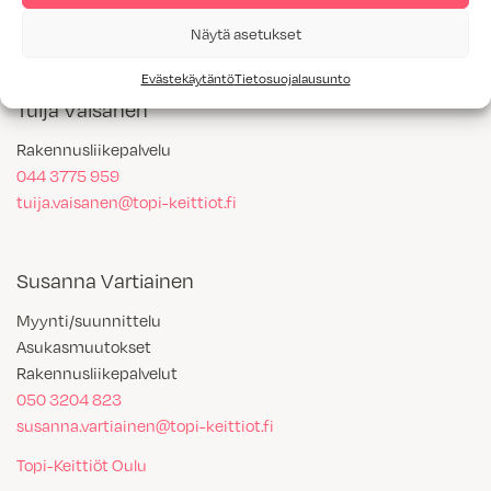
040 5529 815
satu.paavola@topi-keittiot.fi
Näytä asetukset
Evästekäytäntö
Tietosuojalausunto
Tuija Väisänen
Rakennusliikepalvelu
044 3775 959
tuija.vaisanen@topi-keittiot.fi
Susanna Vartiainen
Myynti/suunnittelu
Asukasmuutokset
Rakennusliikepalvelut
050 3204 823
susanna.vartiainen@topi-keittiot.fi
Topi-Keittiöt Oulu