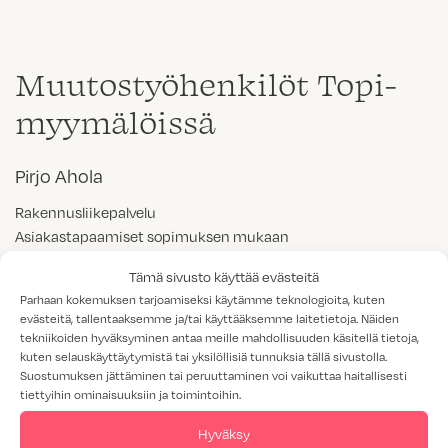
Muutostyöhenkilöt Topi-
myymälöissä
Pirjo Ahola
Rakennusliikepalvelu
Asiakastapaamiset sopimuksen mukaan
045 634 5473
Tämä sivusto käyttää evästeitä
pirjo.ahola@topi-keittiot.fi
Parhaan kokemuksen tarjoamiseksi käytämme teknologioita, kuten
Topi-Keittiöt Vantaa
evästeitä, tallentaaksemme ja/tai käyttääksemme laitetietoja. Näiden
tekniikoiden hyväksyminen antaa meille mahdollisuuden käsitellä tietoja,
kuten selauskäyttäytymistä tai yksilöllisiä tunnuksia tällä sivustolla.
Suostumuksen jättäminen tai peruuttaminen voi vaikuttaa haitallisesti
Satu Paavola
tiettyihin ominaisuuksiin ja toimintoihin.
Rakennusliikepalvelu
Hyväksy