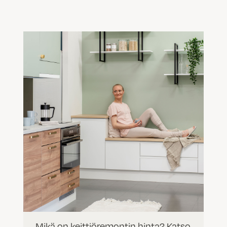
Mikä on keittiöremontin hinta? Katso