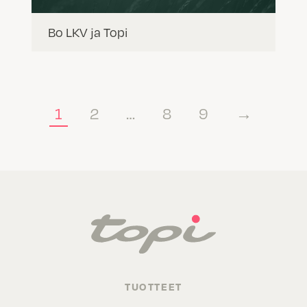
Bo LKV ja Topi
1
2
…
8
9
→
TUOTTEET