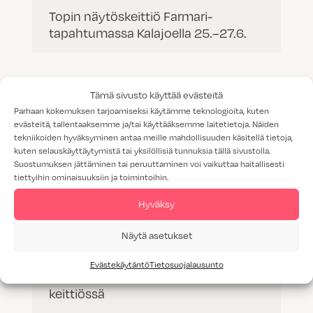
Topin näytöskeittiö Farmari-
tapahtumassa Kalajoella 25.–27.6.
Tämä sivusto käyttää evästeitä
Parhaan kokemuksen tarjoamiseksi käytämme teknologioita, kuten
evästeitä, tallentaaksemme ja/tai käyttääksemme laitetietoja. Näiden
tekniikoiden hyväksyminen antaa meille mahdollisuuden käsitellä tietoja,
kuten selauskäyttäytymistä tai yksilöllisiä tunnuksia tällä sivustolla.
Suostumuksen jättäminen tai peruuttaminen voi vaikuttaa haitallisesti
tiettyihin ominaisuuksiin ja toimintoihin.
Hyväksy
Näytä asetukset
Evästekäytäntö
Tietosuojalausunto
Spiroksen ja Lauran unelmien
keittiössä