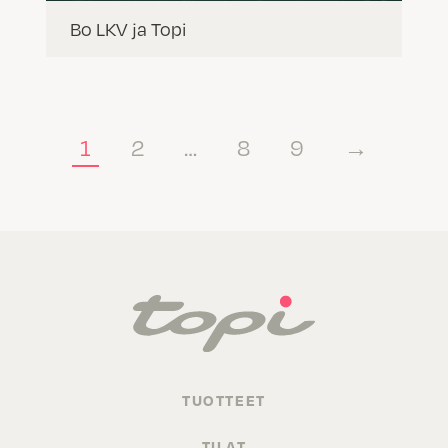
Bo LKV ja Topi
1
2
…
8
9
→
TUOTTEET
TILAT