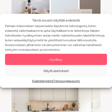
Tämä sivusto käyttää evästeitä
Parhaan kokemuksen tarjoamiseksi käytämme teknologioita, kuten
evästeitä, tallentaaksemme ja/tai käyttääksemme laitetietoja. Näiden
tekniikoiden hyväksyminen antaa meille mahdollisuuden käsitellä tietoja,
kuten selauskäyttäytymistä tai yksilöllisiä tunnuksia tällä sivustolla.
Suostumuksen jättäminen tai peruuttaminen voi vaikuttaa haitallisesti
Keittiön kaapin vetimet – Uudet
tiettyihin ominaisuuksiin ja toimintoihin.
ovisävyyn sointuvat vetimet
Hyväksy
Näytä asetukset
Evästekäytäntö
Tietosuojalausunto