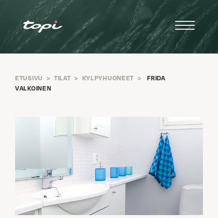
ETUSIVU
>
TILAT
>
KYLPYHUONEET
>
FRIDA
VALKOINEN