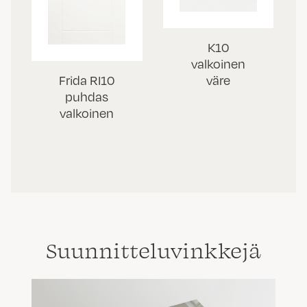
K10
valkoinen
väre
Frida RI10
puhdas
valkoinen
Suunnittelu­vinkkejä