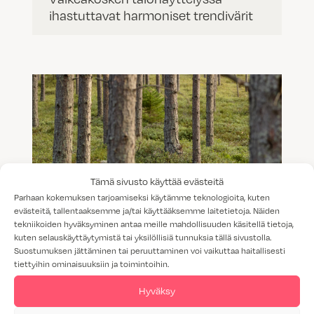
ihastuttavat harmoniset trendivärit
Tämä sivusto käyttää evästeitä
Parhaan kokemuksen tarjoamiseksi käytämme teknologioita, kuten
evästeitä, tallentaaksemme ja/tai käyttääksemme laitetietoja. Näiden
tekniikoiden hyväksyminen antaa meille mahdollisuuden käsitellä tietoja,
kuten selauskäyttäytymistä tai yksilöllisiä tunnuksia tällä sivustolla.
Suostumuksen jättäminen tai peruuttaminen voi vaikuttaa haitallisesti
Luonto inspiraationa – uudet
tiettyihin ominaisuuksiin ja toimintoihin.
maanläheiset sävyt harmonisoivat ja
Hyväksy
rauhoittavat