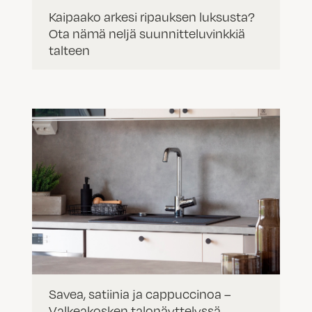
Kaipaako arkesi ripauksen luksusta?
Ota nämä neljä suunnitteluvinkkiä
talteen
Savea, satiinia ja cappuccinoa –
Valkeakosken talonäyttelyssä