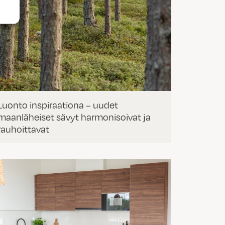
Luonto inspiraationa – uudet
maanläheiset sävyt harmonisoivat ja
rauhoittavat