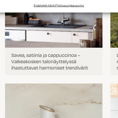
Evästekäytäntö
Tietosuojalausunto
Savea, satiinia ja cappuccinoa –
Valkeakosken talonäyttelyssä
ihastuttavat harmoniset trendivärit