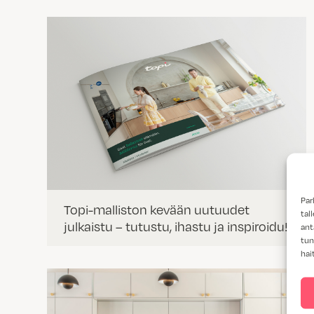
Par
Topi-malliston kevään uutuudet
tal
julkaistu – tutustu, ihastu ja inspiroidu!
ant
tun
hai