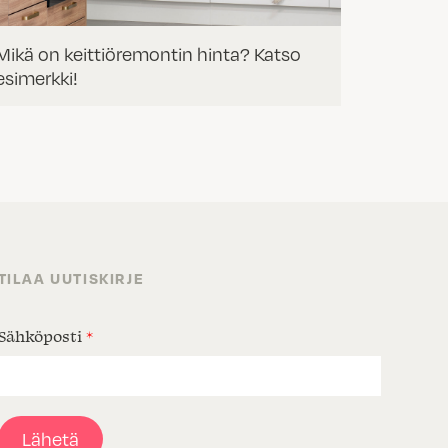
Mikä on keittiöremontin hinta? Katso
esimerkki!
TILAA UUTISKIRJE
Sähköposti
*
Lähetä