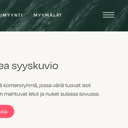
TIMYYNTI
MYYMÄLÄT
kea syyskuvio
 komeroryhmä, jossa väriä tuovat isot
in mahtuvat lelut ja nuket sulassa sovussa.
aika