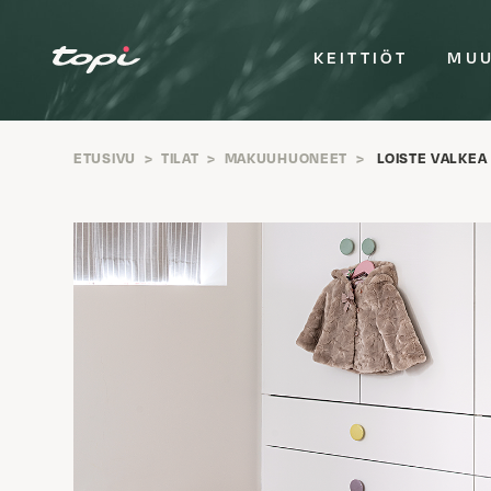
KEITTIÖT
MUU
ETUSIVU
>
TILAT
>
MAKUUHUONEET
>
LOISTE VALKEA