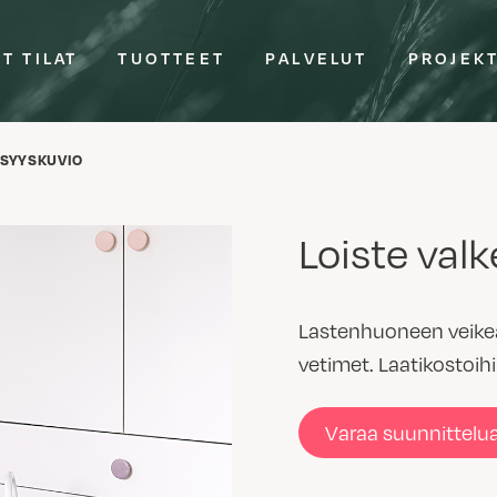
T TILAT
TUOTTEET
PALVELUT
PROJEK
 SYYSKUVIO
Loiste val
Lastenhuoneen veikeä
vetimet. Laatikostoih
Varaa suunnittelu