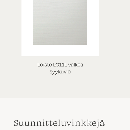
Loiste LO11L valkea
syykuvio
Suunnittelu­vinkkejä