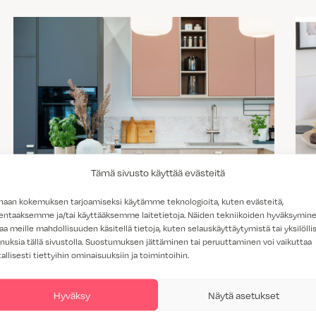
Tämä sivusto käyttää evästeitä
haan kokemuksen tarjoamiseksi käytämme teknologioita, kuten evästeitä,
Trendit 2026 – näyttävää, sävykästä ja
lentaaksemme ja/tai käyttääksemme laitetietoja. Näiden tekniikoiden hyväksymin
yksityiskohtaista
aa meille mahdollisuuden käsitellä tietoja, kuten selauskäyttäytymistä tai yksilöllis
nuksia tällä sivustolla. Suostumuksen jättäminen tai peruuttaminen voi vaikuttaa
tallisesti tiettyihin ominaisuuksiin ja toimintoihin.
Hyväksy
Näytä asetukset