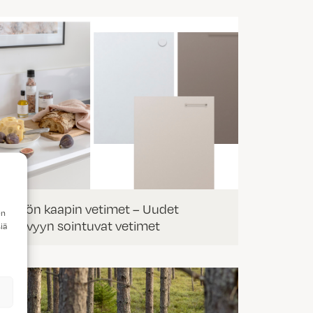
Keittiön kaapin vetimet – Uudet
en
ovisävyyn sointuvat vetimet
iä