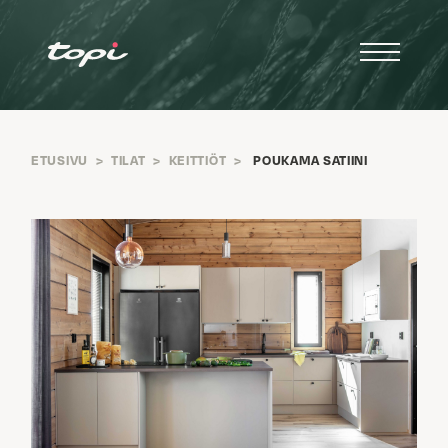
ETUSIVU
>
TILAT
>
KEITTIÖT
>
POUKAMA SATIINI