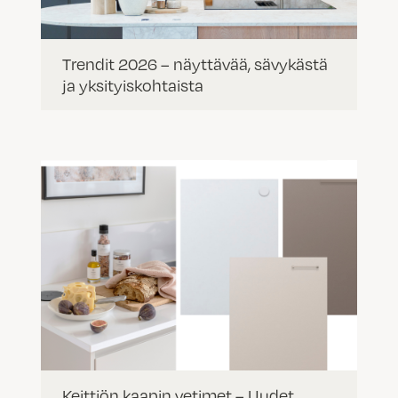
Trendit 2026 – näyttävää, sävykästä
ja yksityiskohtaista
Keittiön kaapin vetimet – Uudet