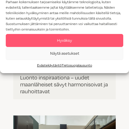
Parhaan kokemuksen tarjoamiseksi käytämme teknologioita, kuten
evästeitä, tallentaaksemme ja/tai käyttääksemme laitetietoja. Näiden
tekniikoiden hyväksyminen antaa meille mahdollisuuden käsitellä tietoja,
kuten selauskäyttäytymistä tai yksilöllisiä tunnuksia tällä sivustolla.
Suostumuksen jättäminen tai peruuttaminen voi vaikuttaa haitallisesti
tiettyihin ominaisuuksiin ja toimintoihin.
Hyväksy
Näytä asetukset
Evästekäytäntö
Tietosuojalausunto
Luonto inspiraationa – uudet
maanläheiset sävyt harmonisoivat ja
rauhoittavat