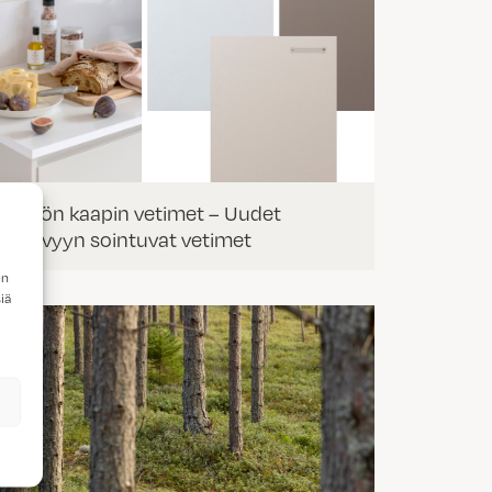
Keittiön kaapin vetimet – Uudet
ovisävyyn sointuvat vetimet
en
iä