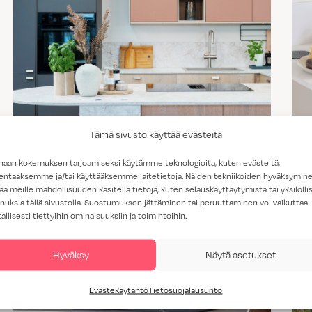
Trendit 2026 – näyttävää, sävykästä ja
Tämä sivusto käyttää evästeitä
yksityiskohtaista
haan kokemuksen tarjoamiseksi käytämme teknologioita, kuten evästeitä,
lentaaksemme ja/tai käyttääksemme laitetietoja. Näiden tekniikoiden hyväksymin
aa meille mahdollisuuden käsitellä tietoja, kuten selauskäyttäytymistä tai yksilöllis
nuksia tällä sivustolla. Suostumuksen jättäminen tai peruuttaminen voi vaikuttaa
tallisesti tiettyihin ominaisuuksiin ja toimintoihin.
Hyväksy
Näytä asetukset
Evästekäytäntö
Tietosuojalausunto