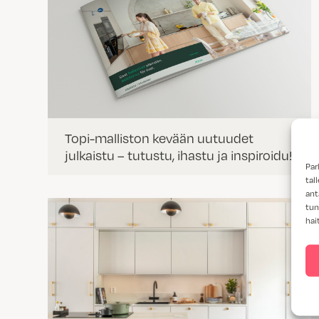
Topi-malliston kevään uutuudet
julkaistu – tutustu, ihastu ja inspiroidu!
Par
tal
ant
tun
hai