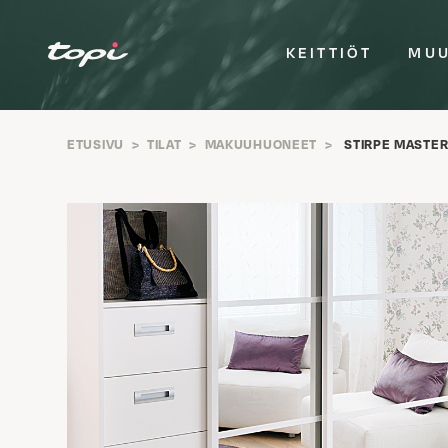
KEITTIÖT
MUU
ETUSIVU
>
TILAT
>
MAKUUHUONEET
>
STIRPE MASTER