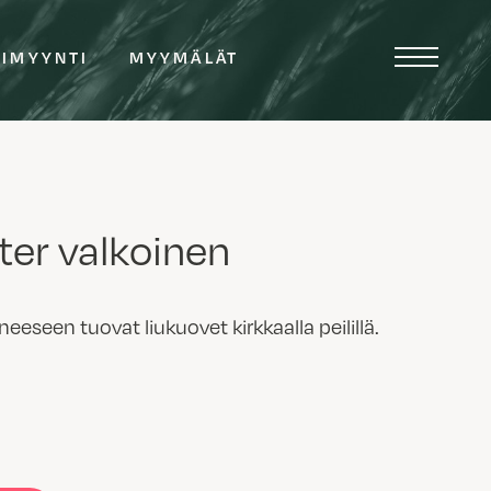
TIMYYNTI
MYYMÄLÄT
ter valkoinen
seen tuovat liukuovet kirkkaalla peilillä.