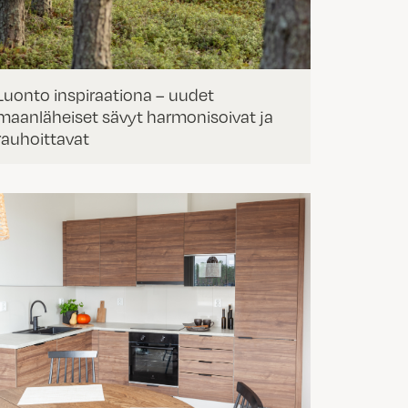
Luonto inspiraationa – uudet
maanläheiset sävyt harmonisoivat ja
rauhoittavat