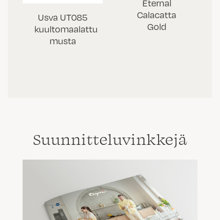
Eternal
Calacatta
Usva UT085
Gold
kuultomaalattu
musta
Suunnittelu­vinkkejä