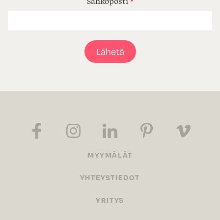
Sähköposti
*
Lähetä
MYYMÄLÄT
YHTEYSTIEDOT
YRITYS