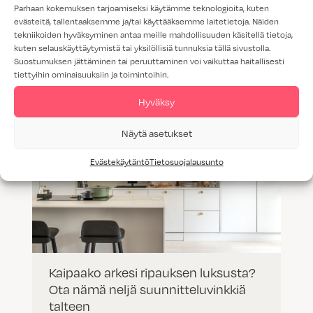
Parhaan kokemuksen tarjoamiseksi käytämme teknologioita, kuten
Keittiön kaapin vetimet – Uudet
evästeitä, tallentaaksemme ja/tai käyttääksemme laitetietoja. Näiden
ovisävyyn sointuvat vetimet
tekniikoiden hyväksyminen antaa meille mahdollisuuden käsitellä tietoja,
kuten selauskäyttäytymistä tai yksilöllisiä tunnuksia tällä sivustolla.
Suostumuksen jättäminen tai peruuttaminen voi vaikuttaa haitallisesti
tiettyihin ominaisuuksiin ja toimintoihin.
Hyväksy
Näytä asetukset
Evästekäytäntö
Tietosuojalausunto
Kaipaako arkesi ripauksen luksusta?
Ota nämä neljä suunnitteluvinkkiä
talteen