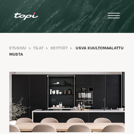
ETUSIVU
>
TILAT
>
KEITTIÖT
>
USVA KUULTOMAALATTU
MUSTA