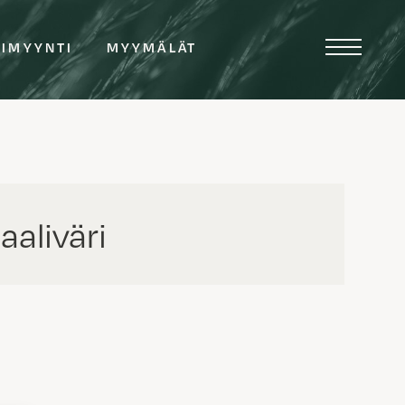
TIMYYNTI
MYYMÄLÄT
aliväri