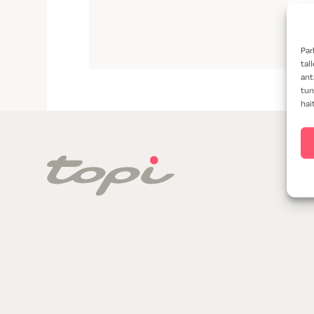
Par
tal
ant
tun
hai