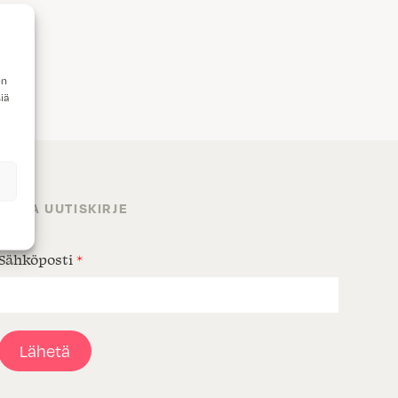
en
iä
TILAA UUTISKIRJE
Sähköposti
*
Lähetä