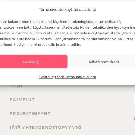
Tämä sivusto käyttää evästeitä
haan kokemuksen tarjoamiseksi käytämme teknologioita, kuten evästeitä,
lentaaksemme ja/tai käyttääksemme laitetietoja. Näiden tekniikoiden hyväksymin
aa meille mahdollisuuden käsitellä tietoja, kuten selauskäyttäytymistä tai yksilöllis
nuksia tällä sivustolla. Suostumuksen jättäminen tai peruuttaminen voi vaikuttaa
tallisesti tiettyihin ominaisuuksiin ja toimintoihin.
Hyväksy
Näytä asetukset
TUOTTEET
Evästekäytäntö
Tietosuojalausunto
TILAT
PALVELUT
PROJEKTIMYYNTI
JÄTÄ YHTEYDENOTTOPYYNTÖ