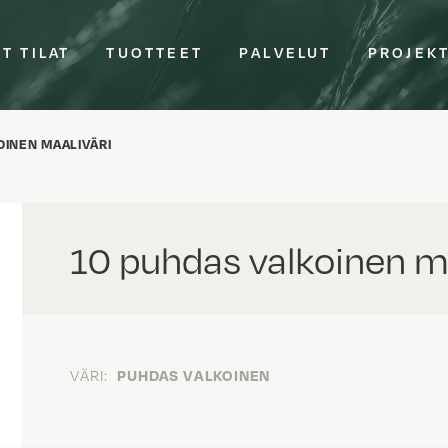
T TILAT
TUOTTEET
PALVELUT
PROJEK
OINEN MAALIVÄRI
10 puhdas valkoinen ma
VÄRI:
PUHDAS VALKOINEN