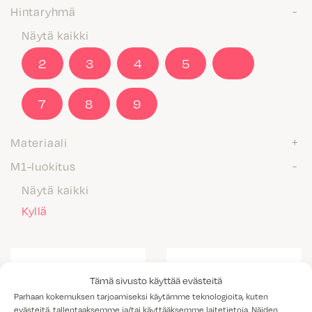
Hintaryhmä
Näytä kaikki
2
3
4
5
6
7
8
9
Materiaali
M1-luokitus
Näytä kaikki
Kyllä
Tämä sivusto käyttää evästeitä
Parhaan kokemuksen tarjoamiseksi käytämme teknologioita, kuten
evästeitä, tallentaaksemme ja/tai käyttääksemme laitetietoja. Näiden