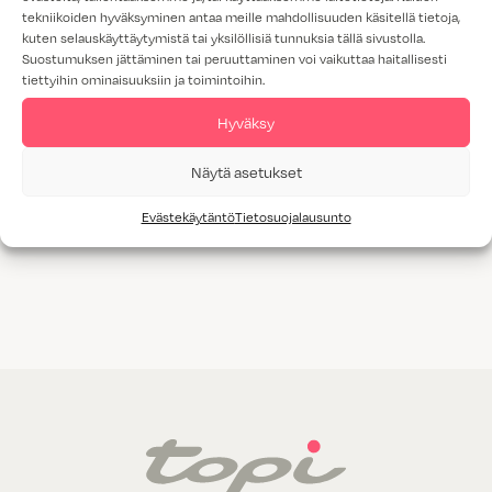
tekniikoiden hyväksyminen antaa meille mahdollisuuden käsitellä tietoja,
kuten selauskäyttäytymistä tai yksilöllisiä tunnuksia tällä sivustolla.
Suostumuksen jättäminen tai peruuttaminen voi vaikuttaa haitallisesti
tiettyihin ominaisuuksiin ja toimintoihin.
Hyväksy
Näytä asetukset
Hohto
Kvintetti
Evästekäytäntö
Tietosuojalausunto