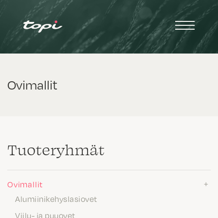
Ovimallit
Tuote­ryhmät
Ovimallit
Alumiinikehyslasiovet
Viilu- ja puuovet