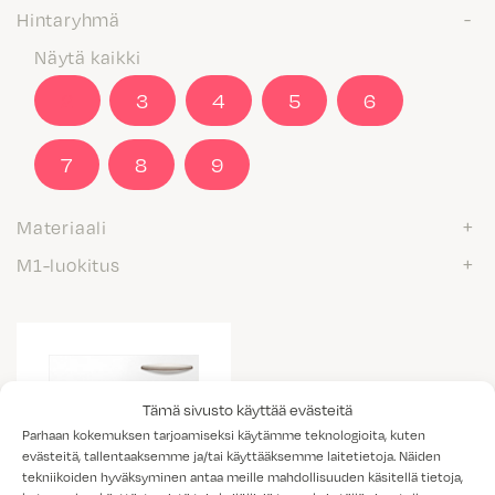
Hintaryhmä
Näytä kaikki
2
3
4
5
6
7
8
9
Materiaali
M1-luokitus
Tämä sivusto käyttää evästeitä
Parhaan kokemuksen tarjoamiseksi käytämme teknologioita, kuten
evästeitä, tallentaaksemme ja/tai käyttääksemme laitetietoja. Näiden
tekniikoiden hyväksyminen antaa meille mahdollisuuden käsitellä tietoja,