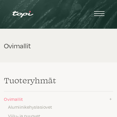
Ovimallit
Tuote­ryhmät
Ovimallit
Alumiinikehyslasiovet
Viilu- ja puuovet