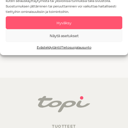
kuten selauskäyttäytymistä tai yksilöllisiä tunnuksia tällä sivustolla.
Suostumuksen jättäminen tai peruuttaminen voi vaikuttaa haitallisesti
tiettyihin ominaisuuksiin ja toimintoihin.
Hyväksy
Nina
Näytä asetukset
Evästekäytäntö
Tietosuojalausunto
TUOTTEET