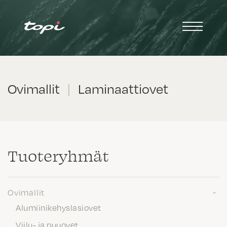
Ovimallit
|
Laminaattiovet
Tuote­ryhmät
Ovimallit
Alumiinikehyslasiovet
Viilu- ja puuovet