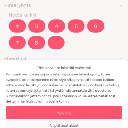
Hintaryhmä
Näytä kaikki
2
3
4
5
6
7
8
9
Materiaali
Tämä sivusto käyttää evästeitä
M1-luokitus
Parhaan kokemuksen tarjoamiseksi käytämme teknologioita, kuten
Näytä kaikki
evästeitä, tallentaaksemme ja/tai käyttääksemme laitetietoja. Näiden
tekniikoiden hyväksyminen antaa meille mahdollisuuden käsitellä tietoja,
Kyllä
kuten selauskäyttäytymistä tai yksilöllisiä tunnuksia tällä sivustolla.
Suostumuksen jättäminen tai peruuttaminen voi vaikuttaa haitallisesti
tiettyihin ominaisuuksiin ja toimintoihin.
Valitettavasti annetuilla hakukriteereillä ei löytynyt yhtään
tuotetta.
Hyväksy
Näytä asetukset