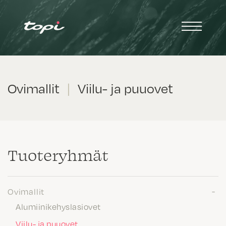
Ovimallit
|
Viilu- ja puuovet
Tuote­ryhmät
Ovimallit
Alumiinikehyslasiovet
Viilu- ja puuovet