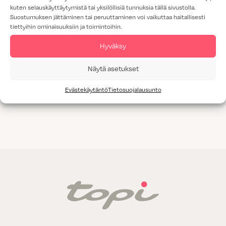
kuten selauskäyttäytymistä tai yksilöllisiä tunnuksia tällä sivustolla.
Suostumuksen jättäminen tai peruuttaminen voi vaikuttaa haitallisesti
tiettyihin ominaisuuksiin ja toimintoihin.
Hyväksy
Kosketus tammi
Erika koivu
Näytä asetukset
pystyviilu
Evästekäytäntö
Tietosuojalausunto