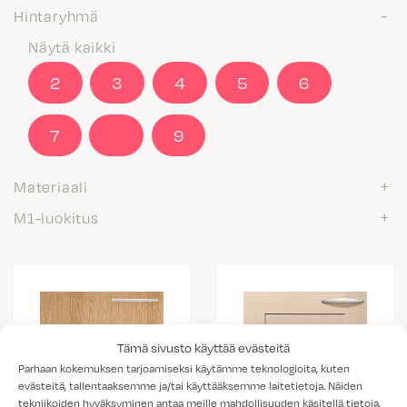
Hintaryhmä
Näytä kaikki
2
3
4
5
6
7
8
9
Materiaali
M1-luokitus
Tämä sivusto käyttää evästeitä
Parhaan kokemuksen tarjoamiseksi käytämme teknologioita, kuten
evästeitä, tallentaaksemme ja/tai käyttääksemme laitetietoja. Näiden
tekniikoiden hyväksyminen antaa meille mahdollisuuden käsitellä tietoja,