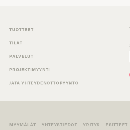
TUOTTEET
TILAT
PALVELUT
PROJEKTIMYYNTI
JÄTÄ YHTEYDENOTTOPYYNTÖ
MYYMÄLÄT
YHTEYSTIEDOT
YRITYS
ESITTEET