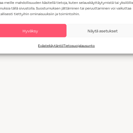
aa meille mahdollisuuden käsitellä tietoja, kuten selauskäyttäytymistä tai yksilöllis
nuksia tällä sivustolla. Suostumuksen jättäminen tai peruuttaminen voi vaikuttaa
tallisesti tiettyihin ominaisuuksiin ja toimintoihin.
Hyväksy
Näytä asetukset
Evästekäytäntö
Tietosuojalausunto