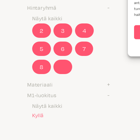
ant
Hintaryhmä
tun
hai
Näytä kaikki
2
3
4
5
6
7
8
9
Materiaali
M1-luokitus
Näytä kaikki
Kyllä