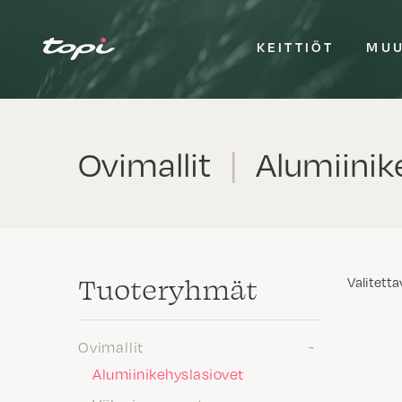
KEITTIÖT
MUU
Ovimallit
|
Alumiinike
Tuote­ryhmät
Valitetta
Ovimallit
Alumiinikehyslasiovet