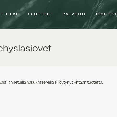
T TILAT
TUOTTEET
PALVELUT
PROJEK
hyslasiovet
vasti annetuilla hakukriteereillä ei löytynyt yhtään tuotetta.