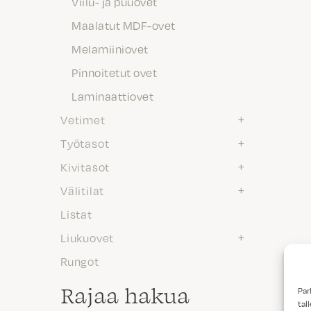
Viilu- ja puuovet
Maalatut MDF-ovet
Melamiiniovet
Pinnoitetut ovet
Laminaattiovet
Vetimet
Työtasot
Kivitasot
Välitilat
Listat
Liukuovet
Rungot
Rajaa hakua
Par
tal