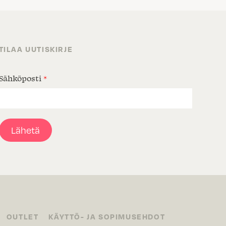
TILAA UUTISKIRJE
Sähköposti
*
Lähetä
OUTLET
KÄYTTÖ- JA SOPIMUSEHDOT