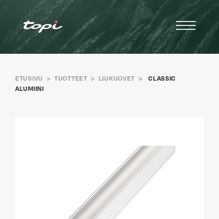
ETUSIVU
>
TUOTTEET
>
LIUKUOVET
>
CLASSIC
ALUMIINI