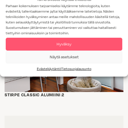
Parhaan kokemuksen tarjoamiseksi käytämme teknologioita, kuten
evästeitä, tallentaaksemme ja/tai käyttääksemme laitetietoja. Näiden
tekniikoiden hyväksyminen antaa meille mahdollisuuden käsitellä tietoja,
STIRPE CLASSIC ALUMIINI 1
kuten selauskäyttäytymistä tai yksilöllisiä tunnuksia tällä sivustolla.
Suostumuksen jättäminen tai peruuttaminen voi vaikuttaa haitallisesti
tiettyihin ominaisuuksiin ja toimintoihin.
Hyväksy
Näytä asetukset
Evästekäytäntö
Tietosuojalausunto
STIRPE CLASSIC ALUMIINI 2