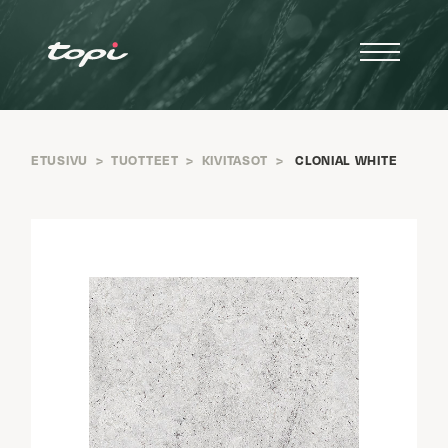
ETUSIVU
>
TUOTTEET
>
KIVITASOT
>
CLONIAL WHITE