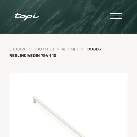
ETUSIVU
>
TUOTTEET
>
VETIMET
>
CUBIX-
REELINKIVEDIN 79V448