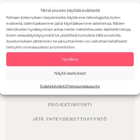
Tämä sivusto käyttää evästeitä
Parhaan kokemuksen tarjoamiseksi käytämme teknologioita, kuten
evästeitä, tallentaaksemme ja/tai käyttääksemme laitetietoja. Näiden
tekniikoiden hyväksyminen antaa meille mahdollisuuden käsitellä tietoja,
kuten selauskäyttäytymistä tai yksilöllisiä tunnuksia tällä sivustolla.
Suostumuksen jättäminen tai peruuttaminen voi vaikuttaa haitallisesti
tiettyihin ominaisuuksiin ja toimintoihin.
Hyväksy
TUOTTEET
Näytä asetukset
TILAT
Evästekäytäntö
Tietosuojalausunto
PALVELUT
PROJEKTIMYYNTI
JÄTÄ YHTEYDENOTTOPYYNTÖ