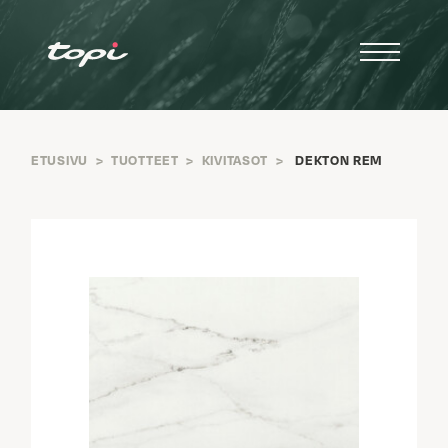
ETUSIVU
>
TUOTTEET
>
KIVITASOT
>
DEKTON REM