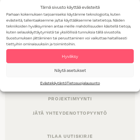
Tämä sivusto käyttää evästeitä
Parhaan kokemuksen tarjoamiseksi käytämme teknologioita, kuten
evästeitä, tallentaaksemme ja/tai käyttääksemme laitetietoja. Näiden
tekniikoiden hyväksyminen antaa meille mahdollisuuden käsitellä tietoja,
kuten selauskäyttäytymistä tai yksilöllisiä tunnuksia tällä sivustolla.
Suostumuksen jättäminen tai peruuttaminen voi vaikuttaa haitallisesti
tiettyihin ominaisuuksiin ja toimintoihin.
TUOTTEET
Hyväksy
TILAT
Näytä asetukset
Evästekäytäntö
Tietosuojalausunto
PALVELUT
PROJEKTIMYYNTI
JÄTÄ YHTEYDENOTTOPYYNTÖ
TILAA UUTISKIRJE