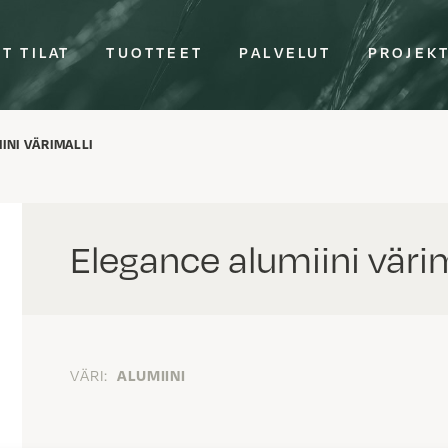
T TILAT
TUOTTEET
PALVELUT
PROJEK
INI VÄRIMALLI
Elegance alumiini värim
VÄRI:
ALUMIINI