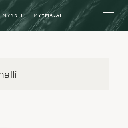
TIMYYNTI
MYYMÄLÄT
alli