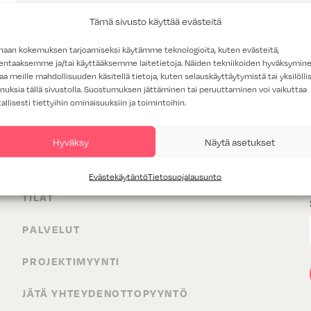
Tämä sivusto käyttää evästeitä
haan kokemuksen tarjoamiseksi käytämme teknologioita, kuten evästeitä,
lentaaksemme ja/tai käyttääksemme laitetietoja. Näiden tekniikoiden hyväksymin
aa meille mahdollisuuden käsitellä tietoja, kuten selauskäyttäytymistä tai yksilöllis
nuksia tällä sivustolla. Suostumuksen jättäminen tai peruuttaminen voi vaikuttaa
tallisesti tiettyihin ominaisuuksiin ja toimintoihin.
Hyväksy
Näytä asetukset
TUOTTEET
Evästekäytäntö
Tietosuojalausunto
TILAT
PALVELUT
PROJEKTIMYYNTI
JÄTÄ YHTEYDENOTTOPYYNTÖ