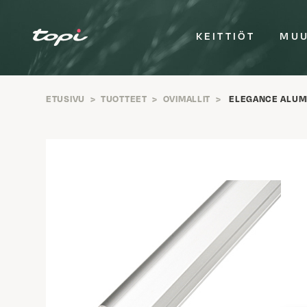
KEITTIÖT
MUU
ETUSIVU
>
TUOTTEET
>
OVIMALLIT
>
ELEGANCE ALUMI