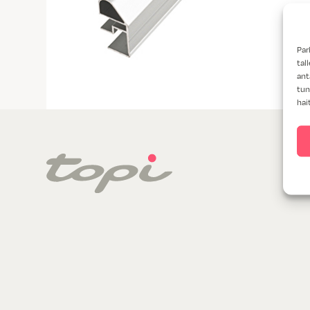
Par
tal
ant
tun
hai