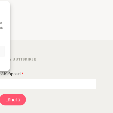
en
iä
TILAA UUTISKIRJE
Sähköposti
*
Lähetä