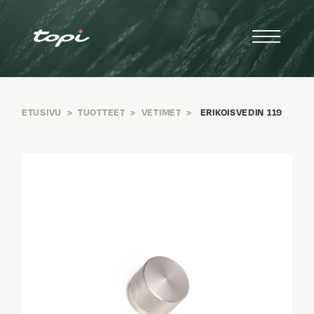
ETUSIVU
>
TUOTTEET
>
VETIMET
>
ERIKOISVEDIN 119