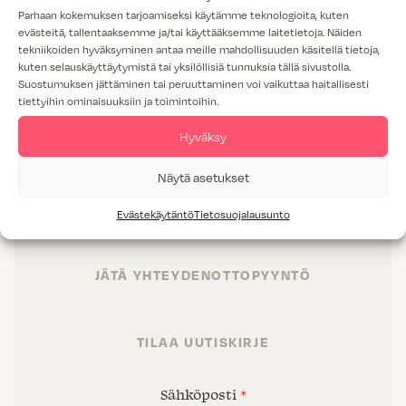
Parhaan kokemuksen tarjoamiseksi käytämme teknologioita, kuten
evästeitä, tallentaaksemme ja/tai käyttääksemme laitetietoja. Näiden
tekniikoiden hyväksyminen antaa meille mahdollisuuden käsitellä tietoja,
kuten selauskäyttäytymistä tai yksilöllisiä tunnuksia tällä sivustolla.
Suostumuksen jättäminen tai peruuttaminen voi vaikuttaa haitallisesti
tiettyihin ominaisuuksiin ja toimintoihin.
TUOTTEET
Hyväksy
TILAT
Näytä asetukset
PALVELUT
Evästekäytäntö
Tietosuojalausunto
PROJEKTIMYYNTI
JÄTÄ YHTEYDENOTTOPYYNTÖ
TILAA UUTISKIRJE
Sähköposti
*