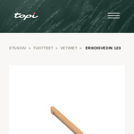
ETUSIVU
>
TUOTTEET
>
VETIMET
>
ERIKOISVEDIN 123