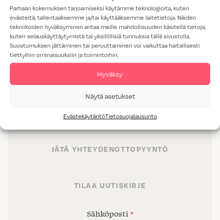
Parhaan kokemuksen tarjoamiseksi käytämme teknologioita, kuten
evästeitä, tallentaaksemme ja/tai käyttääksemme laitetietoja. Näiden
tekniikoiden hyväksyminen antaa meille mahdollisuuden käsitellä tietoja,
kuten selauskäyttäytymistä tai yksilöllisiä tunnuksia tällä sivustolla.
Suostumuksen jättäminen tai peruuttaminen voi vaikuttaa haitallisesti
tiettyihin ominaisuuksiin ja toimintoihin.
TUOTTEET
Hyväksy
TILAT
Näytä asetukset
PALVELUT
Evästekäytäntö
Tietosuojalausunto
PROJEKTIMYYNTI
JÄTÄ YHTEYDENOTTOPYYNTÖ
TILAA UUTISKIRJE
Sähköposti
*