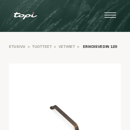
ETUSIVU
>
TUOTTEET
>
VETIMET
>
ERIKOISVEDIN 129