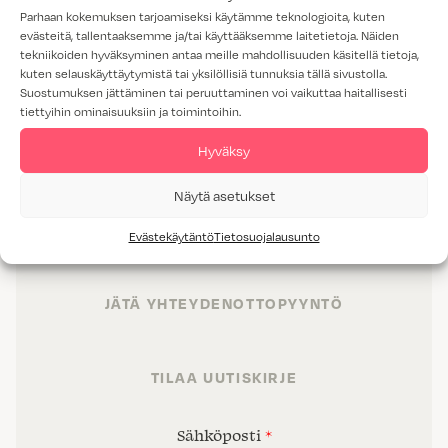
Parhaan kokemuksen tarjoamiseksi käytämme teknologioita, kuten
evästeitä, tallentaaksemme ja/tai käyttääksemme laitetietoja. Näiden
tekniikoiden hyväksyminen antaa meille mahdollisuuden käsitellä tietoja,
kuten selauskäyttäytymistä tai yksilöllisiä tunnuksia tällä sivustolla.
Suostumuksen jättäminen tai peruuttaminen voi vaikuttaa haitallisesti
tiettyihin ominaisuuksiin ja toimintoihin.
TUOTTEET
Hyväksy
TILAT
Näytä asetukset
PALVELUT
Evästekäytäntö
Tietosuojalausunto
PROJEKTIMYYNTI
JÄTÄ YHTEYDENOTTOPYYNTÖ
TILAA UUTISKIRJE
Sähköposti
*