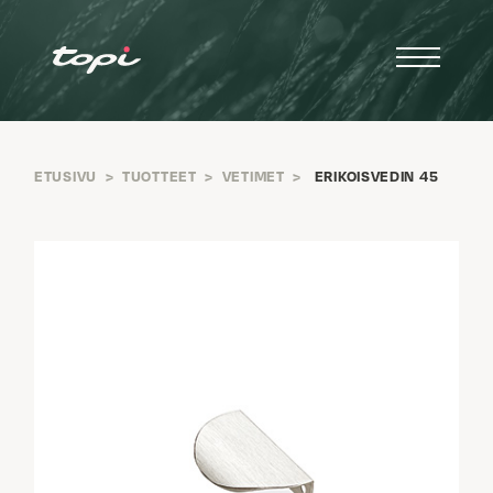
ETUSIVU
>
TUOTTEET
>
VETIMET
>
ERIKOISVEDIN 45