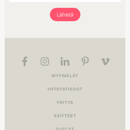
Lähetä
MYYMÄLÄT
YHTEYSTIEDOT
YRITYS
ESITTEET
OUTLET