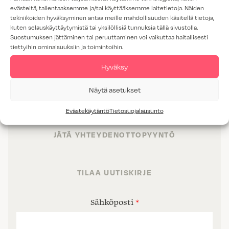
evästeitä, tallentaaksemme ja/tai käyttääksemme laitetietoja. Näiden
tekniikoiden hyväksyminen antaa meille mahdollisuuden käsitellä tietoja,
kuten selauskäyttäytymistä tai yksilöllisiä tunnuksia tällä sivustolla.
Suostumuksen jättäminen tai peruuttaminen voi vaikuttaa haitallisesti
TUOTTEET
tiettyihin ominaisuuksiin ja toimintoihin.
TILAT
Hyväksy
PALVELUT
Näytä asetukset
PROJEKTIMYYNTI
Evästekäytäntö
Tietosuojalausunto
JÄTÄ YHTEYDENOTTOPYYNTÖ
TILAA UUTISKIRJE
Sähköposti
*