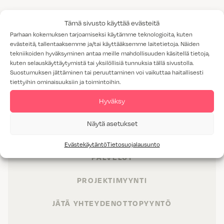
Tämä sivusto käyttää evästeitä
Parhaan kokemuksen tarjoamiseksi käytämme teknologioita, kuten
evästeitä, tallentaaksemme ja/tai käyttääksemme laitetietoja. Näiden
tekniikoiden hyväksyminen antaa meille mahdollisuuden käsitellä tietoja,
kuten selauskäyttäytymistä tai yksilöllisiä tunnuksia tällä sivustolla.
Suostumuksen jättäminen tai peruuttaminen voi vaikuttaa haitallisesti
tiettyihin ominaisuuksiin ja toimintoihin.
Hyväksy
TUOTTEET
Näytä asetukset
TILAT
Evästekäytäntö
Tietosuojalausunto
PALVELUT
PROJEKTIMYYNTI
JÄTÄ YHTEYDENOTTOPYYNTÖ