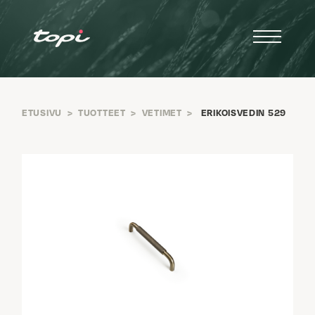
ETUSIVU
>
TUOTTEET
>
VETIMET
>
ERIKOISVEDIN 529