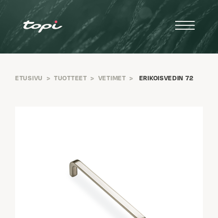
ETUSIVU
>
TUOTTEET
>
VETIMET
>
ERIKOISVEDIN 72