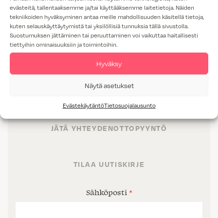
evästeitä, tallentaaksemme ja/tai käyttääksemme laitetietoja. Näiden
tekniikoiden hyväksyminen antaa meille mahdollisuuden käsitellä tietoja,
kuten selauskäyttäytymistä tai yksilöllisiä tunnuksia tällä sivustolla.
Suostumuksen jättäminen tai peruuttaminen voi vaikuttaa haitallisesti
TUOTTEET
tiettyihin ominaisuuksiin ja toimintoihin.
TILAT
Hyväksy
PALVELUT
Näytä asetukset
PROJEKTIMYYNTI
Evästekäytäntö
Tietosuojalausunto
JÄTÄ YHTEYDENOTTOPYYNTÖ
TILAA UUTISKIRJE
Sähköposti
*