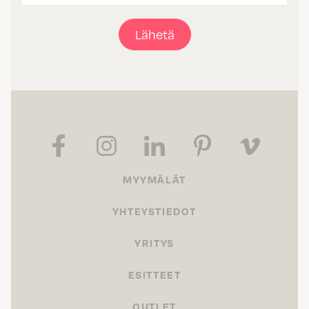
Lähetä
MYYMÄLÄT
YHTEYSTIEDOT
YRITYS
ESITTEET
OUTLET