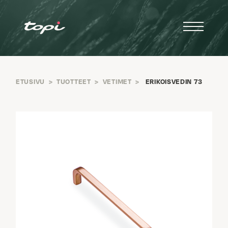
ETUSIVU
>
TUOTTEET
>
VETIMET
>
ERIKOISVEDIN 73