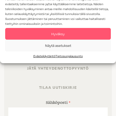
evästeitä, tallentaaksemme ja/tai käyttääksemme laitetietoja. Näiden
tekniikoiden hyväksyminen antaa meille mahdollisuuden käsitellä tietoja,
kuten selauskäyttäytymistä tai yksilöllisiä tunnuksia tällä sivustolla.
Suostumuksen jättäminen tai peruuttaminen voi vaikuttaa haitallisesti
TUOTTEET
tiettyihin ominaisuuksiin ja toimintoihin.
TILAT
Hyväksy
PALVELUT
Näytä asetukset
PROJEKTIMYYNTI
Evästekäytäntö
Tietosuojalausunto
JÄTÄ YHTEYDENOTTOPYYNTÖ
TILAA UUTISKIRJE
Sähköposti
*