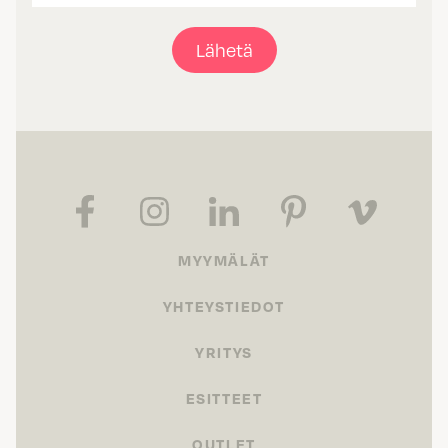
Lähetä
MYYMÄLÄT
YHTEYSTIEDOT
YRITYS
ESITTEET
OUTLET