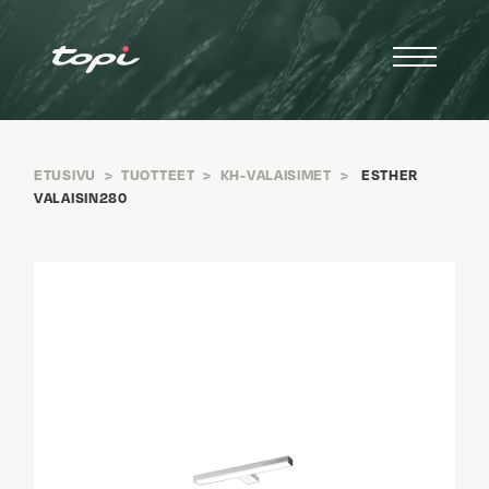
ETUSIVU
>
TUOTTEET
>
KH-VALAISIMET
>
ESTHER
VALAISIN280