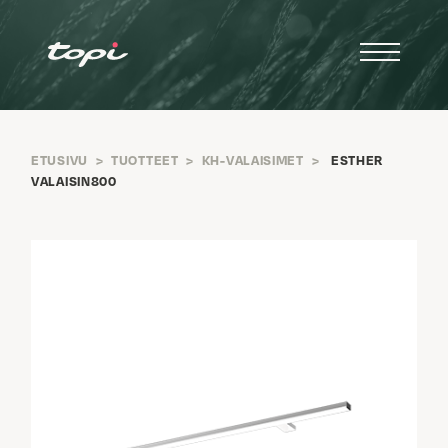
ETUSIVU
>
TUOTTEET
>
KH-VALAISIMET
>
ESTHER
VALAISIN800